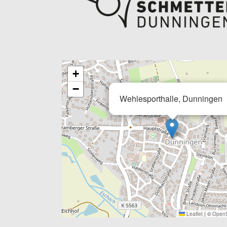
+
−
Wehlesporthalle, Dunningen
Leaflet
|
©
OpenS