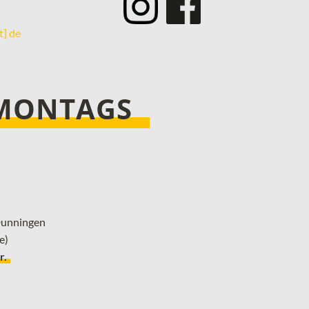
­
t] de
 MONTAGS
 Dunningen
e)
r.