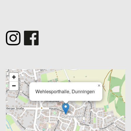
­
+
−
×
Wehlesporthalle, Dunningen