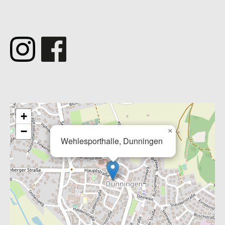
­
+
−
×
Wehlesporthalle, Dunningen