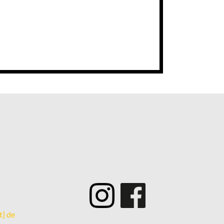
­
t] de