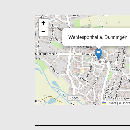
+
−
Wehlesporthalle, Dunningen
Leaflet
|
©
OpenS