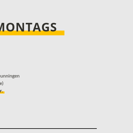
 MONTAGS
 Dunningen
e)
r.