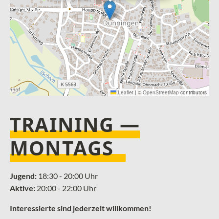
Leaflet
|
©
OpenStreetMap
contributors
TRAINING —
MONTAGS
Jugend:
18:30 - 20:00 Uhr
Aktive:
20:00 - 22:00 Uhr
Interessierte sind jederzeit willkommen!