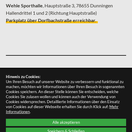
Wehle Sporthalle
, ­Hauptstraße 3, 78655 Dunningen
Hallendrittel 1 und 2 (Richtung Hauptstraße)
Parkplatz über Dorfbachstraße erreichbar.
IMPRESSUM
DATENSCHUTZ
COOKIES
Hinweis zu Cookies:
Um Ihren Besuch auf unserer Website zu verbessern und funktional zu
machen, möchten wir Informationen über Ihren Besuch in sogenannten
Cookies speichern. An dieser Stelle können Sie entscheiden, welche
Cookies Sie zulasen wollen und können auch der Verwendung von
Cookies widersprechen.
Detaillierte Informationen über den Einsatz
von Cookies auf dieser Webseite erhalten Sie durch Klick auf:
Mehr
Informationen
.
Alle akzeptieren
Speichern & Schließen