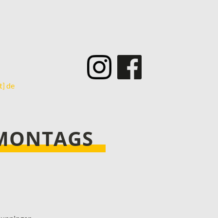
­
t] de
 MONTAGS