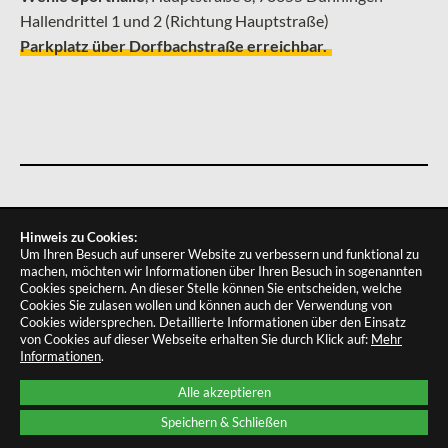
Hallendrittel 1 und 2 (Richtung Hauptstraße)
Parkplatz über Dorfbachstraße erreichbar.
IMPRESSUM
DATENSCHUTZ
COOKIES
Hinweis zu Cookies:
Um Ihren Besuch auf unserer Website zu verbessern und funktional zu
machen, möchten wir Informationen über Ihren Besuch in sogenannten
Cookies speichern. An dieser Stelle können Sie entscheiden, welche
Cookies Sie zulasen wollen und können auch der Verwendung von
Cookies widersprechen.
Detaillierte Informationen über den Einsatz
von Cookies auf dieser Webseite erhalten Sie durch Klick auf:
Mehr
Informationen
.
Alle akzeptieren
Speichern & Schließen