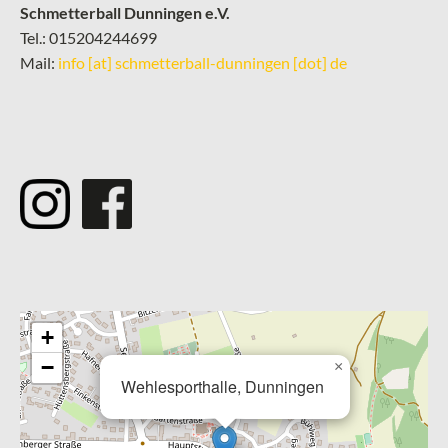
Schmetterball Dunningen e.V.
Tel.: 015204244699
Mail:
info [at] schmetterball-dunningen [dot] de
­
+
−
×
Wehlesporthalle, Dunningen