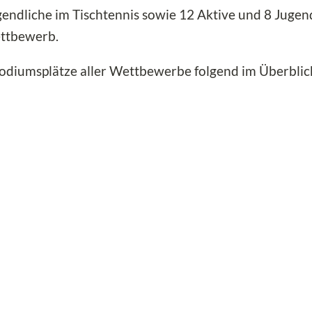
gendliche im Tischtennis sowie 12 Aktive und 8 Juge
ettbewerb.
Podiumsplätze aller Wettbewerbe folgend im Überblic
EINZEL:
er
t
r