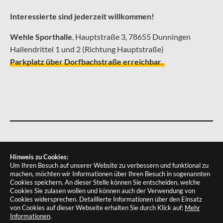
Interessierte sind jederzeit willkommen!
Wehle Sporthalle
, ­Hauptstraße 3, 78655 Dunningen
Hallendrittel 1 und 2 (Richtung Hauptstraße)
Parkplatz über Dorfbachstraße erreichbar.
IMPRESSUM
DATENSCHUTZ
COOKIES
Hinweis zu Cookies:
Um Ihren Besuch auf unserer Website zu verbessern und funktional zu
machen, möchten wir Informationen über Ihren Besuch in sogenannten
Cookies speichern. An dieser Stelle können Sie entscheiden, welche
Cookies Sie zulasen wollen und können auch der Verwendung von
Cookies widersprechen.
Detaillierte Informationen über den Einsatz
von Cookies auf dieser Webseite erhalten Sie durch Klick auf:
Mehr
Informationen
.