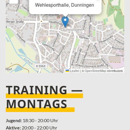
Wehlesporthalle, Dunningen
Leaflet
|
©
OpenStreetMap
contributors
TRAINING —
MONTAGS
Jugend:
18:30 - 20:00 Uhr
Aktive:
20:00 - 22:00 Uhr