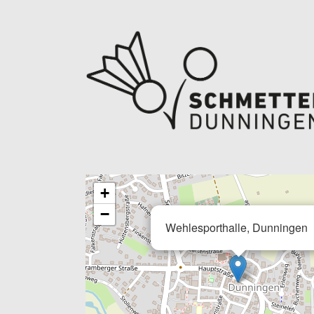
+
−
Wehlesporthalle, Dunningen