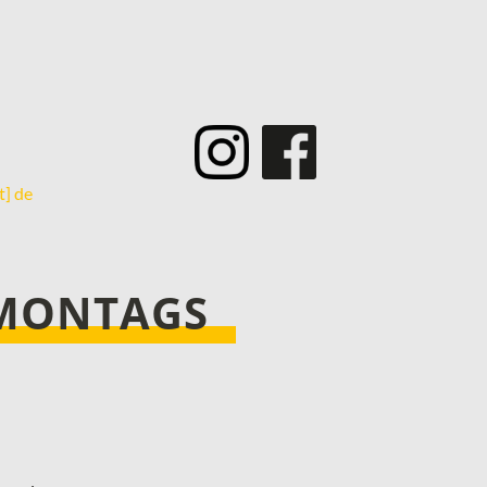
­
t] de
 MONTAGS