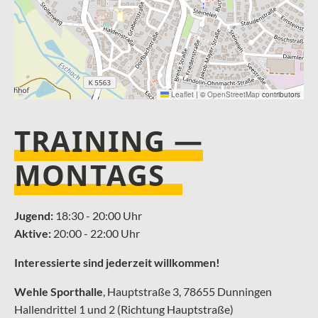
Leaflet
|
©
OpenStreetMap
contributors
TRAINING —
MONTAGS
Jugend:
18:30 - 20:00 Uhr
Aktive:
20:00 - 22:00 Uhr
Interessierte sind jederzeit willkommen!
Wehle Sporthalle
, ­Hauptstraße 3, 78655 Dunningen
Hallendrittel 1 und 2 (Richtung Hauptstraße)