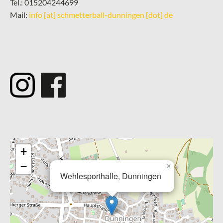
Tel.: 015204244699
Mail:
info [at] schmetterball-dunningen [dot] de
­
+
−
×
Wehlesporthalle, Dunningen