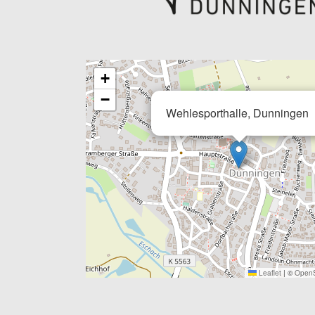
+
−
Wehlesporthalle, Dunningen
Leaflet
|
©
OpenS