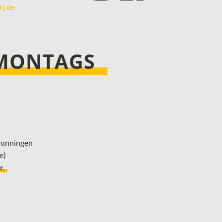
t] de
 MONTAGS
 Dunningen
e)
r.