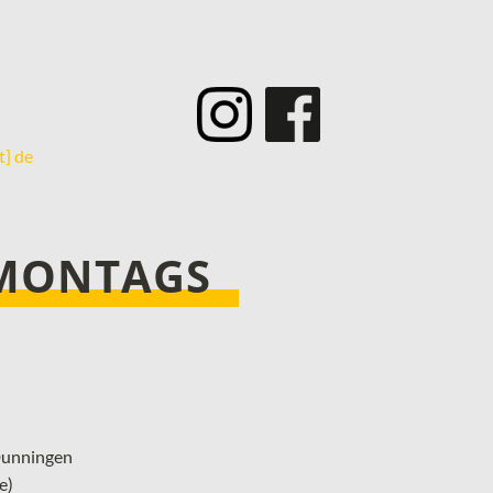
­
t] de
 MONTAGS
 Dunningen
e)