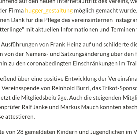
hrend auf den neuen Internetauftritt des Vereins, we
der Firma
hugger_gestaltung
möglich gemacht wurde.
nen Dank für die Pflege des vereinsinternen Instag
terlinge" mit aktuellen Informationen und Terminen 
ie Ausführungen von Frank Heinz auf und schilderte d
en von der Namens- und Satzungsänderung über den f
 hin zu den coronabedingten Einschränkungen im Train
ießend über eine positive Entwicklung der Vereinsfi
 Vereinsspende von Reinhold Burri, das Trikot-Spons
etzt die Mitgliedsbeiträge. Auch die steigenden Mitgl
ssenprüfer Ralf Janke und Markus Mauch konnten abs
e attestieren.
te von 28 gemeldeten Kindern und Jugendlichen im V