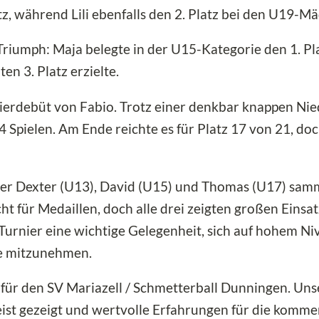
z, während Lili ebenfalls den 2. Platz bei den U19-M
Triumph: Maja belegte in der U15-Kategorie den 1. Pl
n 3. Platz erzielte.
ierdebüt von Fabio. Trotz einer denkbar knappen Niede
pielen. Am Ende reichte es für Platz 17 von 21, doch 
r Dexter (U13), David (U15) und Thomas (U17) samm
t für Medaillen, doch alle drei zeigten großen Einsat
urnier eine wichtige Gelegenheit, sich auf hohem N
e mitzunehmen.
g für den SV Mariazell / Schmetterball Dunningen. Uns
ist gezeigt und wertvolle Erfahrungen für die komm