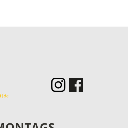
­
t] de
 MONTAGS